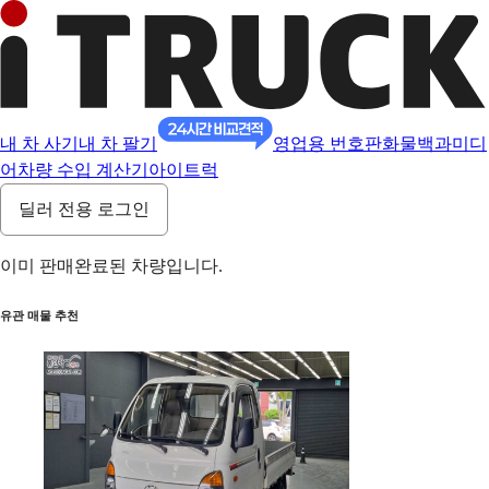
내 차 사기
내 차 팔기
영업용 번호판
화물백과
미디
어
차량 수입 계산기
아이트럭
딜러 전용 로그인
이미 판매완료된 차량입니다.
유관 매물 추천