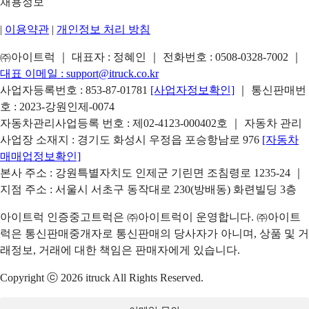
채용정보
|
이용약관
|
개인정보 처리 방침
㈜아이트럭 ｜ 대표자 : 정혜인 ｜ 전화번호 :
0508-0328-7002
｜
대표 이메일 :
support@itruck.co.kr
사업자등록번호 : 853-87-01781
[사업자정보확인]
｜ 통신판매번
호 : 2023-강원인제-0074
자동차관리사업등록 번호 : 제02-4123-000402호 ｜ 자동차 관리
사업장 소재지 : 경기도 화성시 우정읍 포승항남로 976
[자동차
매매업정보확인]
본사 주소 : 강원특별자치도 인제군 기린면 조침령로 1235-24 ｜
지점 주소 : 서울시 서초구 동작대로 230(방배동) 화련빌딩 3층
아이트럭 인증중고트럭은 ㈜아이트럭이 운영합니다. ㈜아이트
럭은 통신판매중개자로 통신판매의 당사자가 아니며, 상품 및 거
래정보, 거래에 대한 책임은 판매자에게 있습니다.
Copyright ⓒ 2026 itruck All Rights Reserved.