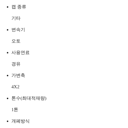
캡 종류
기타
변속기
오토
사용연료
경유
가변축
4X2
톤수(최대적재량)
1
톤
개폐방식