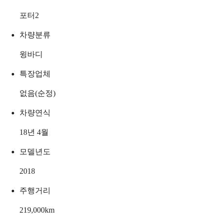
포터2
차량분류
윙바디
특장업체
없음(순정)
차량연식
18년 4월
모델년도
2018
주행거리
219,000
km