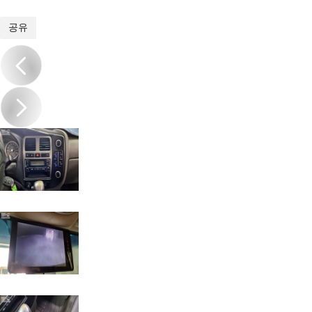
1
/
14
공유