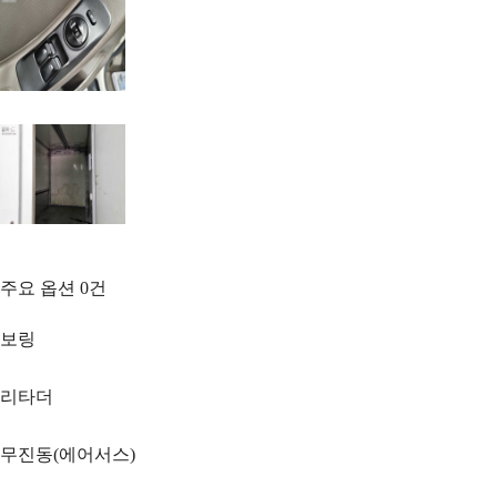
주요 옵션
0
건
보링
리타더
무진동(에어서스)