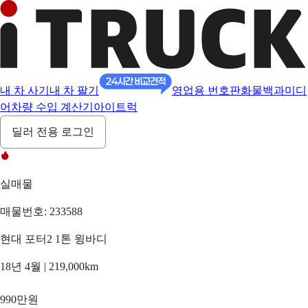
내 차 사기
내 차 팔기
영업용 번호판
화물백과
미디
어
차량 수입 계산기
아이트럭
딜러 전용 로그인
실매물
매물번호: 233588
현대 포터2 1톤 윙바디
18년 4월 | 219,000km
990만원