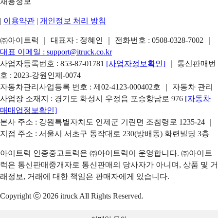
채용정보
|
이용약관
|
개인정보 처리 방침
㈜아이트럭 ｜ 대표자 : 정혜인 ｜ 전화번호 :
0508-0328-7002
｜
대표 이메일 :
support@itruck.co.kr
사업자등록번호 : 853-87-01781
[사업자정보확인]
｜ 통신판매번
호 : 2023-강원인제-0074
자동차관리사업등록 번호 : 제02-4123-000402호 ｜ 자동차 관리
사업장 소재지 : 경기도 화성시 우정읍 포승항남로 976
[자동차
매매업정보확인]
본사 주소 : 강원특별자치도 인제군 기린면 조침령로 1235-24 ｜
지점 주소 : 서울시 서초구 동작대로 230(방배동) 화련빌딩 3층
아이트럭 인증중고트럭은 ㈜아이트럭이 운영합니다. ㈜아이트
럭은 통신판매중개자로 통신판매의 당사자가 아니며, 상품 및 거
래정보, 거래에 대한 책임은 판매자에게 있습니다.
Copyright ⓒ 2026 itruck All Rights Reserved.