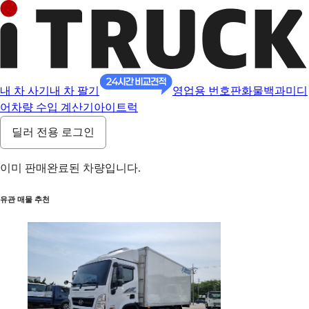
내 차 사기
내 차 팔기
영업용 번호판
화물백과
미디
어
차량 수입 계산기
아이트럭
딜러 전용 로그인
이미 판매완료된 차량입니다.
유관 매물 추천