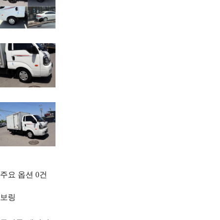
주요 옵션
0
건
보링