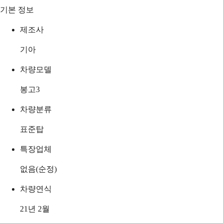
기본 정보
제조사
기아
차량모델
봉고3
차량분류
표준탑
특장업체
없음(순정)
차량연식
21년 2월