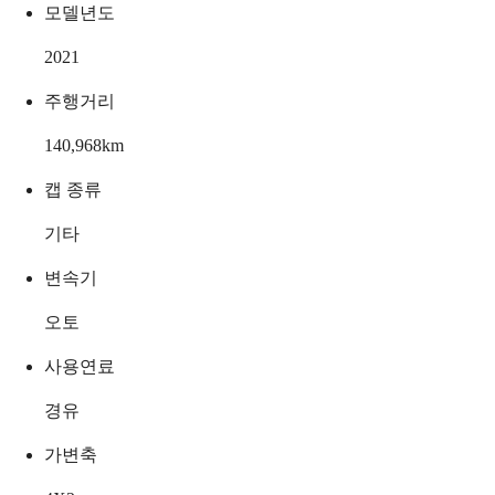
모델년도
2021
주행거리
140,968
km
캡 종류
기타
변속기
오토
사용연료
경유
가변축