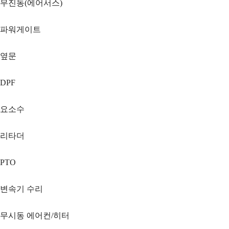
무진동(에어서스)
파워게이트
옆문
DPF
요소수
리타더
PTO
변속기 수리
무시동 에어컨/히터