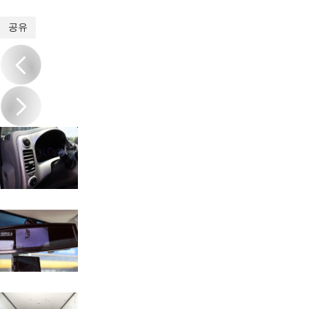
1
/
20
공유