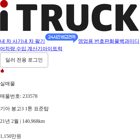
내 차 사기
내 차 팔기
영업용 번호판
화물백과
미디
어
차량 수입 계산기
아이트럭
딜러 전용 로그인
실매물
매물번호: 233578
기아 봉고3 1톤 표준탑
21년 2월 | 140,968km
1,150만원