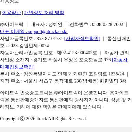
채용정보
|
이용약관
|
개인정보 처리 방침
㈜아이트럭 ｜ 대표자 : 정혜인 ｜ 전화번호 :
0508-0328-7002
｜
대표 이메일 :
support@itruck.co.kr
사업자등록번호 : 853-87-01781
[사업자정보확인]
｜ 통신판매번
호 : 2023-강원인제-0074
자동차관리사업등록 번호 : 제02-4123-000402호 ｜ 자동차 관리
사업장 소재지 : 경기도 화성시 우정읍 포승항남로 976
[자동차
매매업정보확인]
본사 주소 : 강원특별자치도 인제군 기린면 조침령로 1235-24 ｜
지점 주소 : 서울시 서초구 동작대로 230(방배동) 화련빌딩 3층
아이트럭 인증중고트럭은 ㈜아이트럭이 운영합니다. ㈜아이트
럭은 통신판매중개자로 통신판매의 당사자가 아니며, 상품 및 거
래정보, 거래에 대한 책임은 판매자에게 있습니다.
Copyright ⓒ 2026 itruck All Rights Reserved.