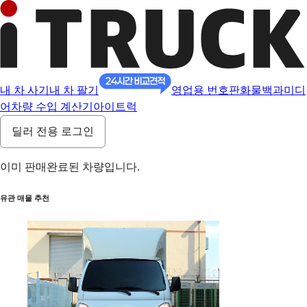
내 차 사기
내 차 팔기
영업용 번호판
화물백과
미디
어
차량 수입 계산기
아이트럭
딜러 전용 로그인
이미 판매완료된 차량입니다.
유관 매물 추천