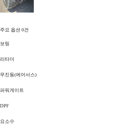
주요 옵션
0
건
보링
리타더
무진동(에어서스)
파워게이트
DPF
요소수