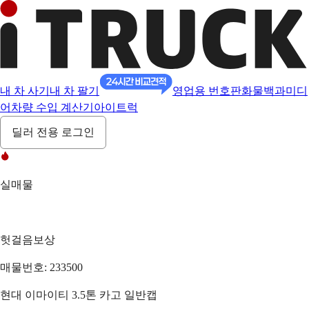
내 차 사기
내 차 팔기
영업용 번호판
화물백과
미디
어
차량 수입 계산기
아이트럭
딜러 전용 로그인
실매물
헛걸음보상
매물번호: 233500
현대 이마이티 3.5톤 카고 일반캡