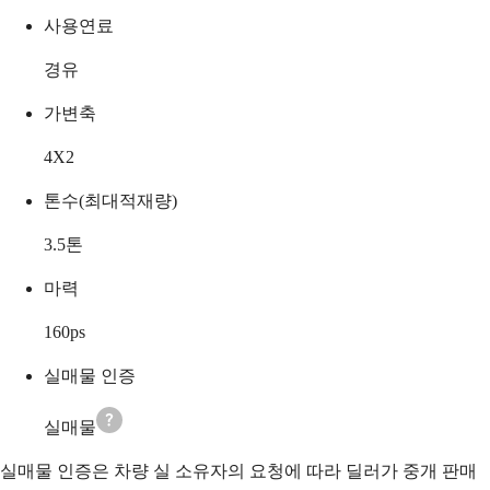
사용연료
경유
가변축
4X2
톤수(최대적재량)
3.5
톤
마력
160
ps
실매물 인증
실매물
실매물 인증은 차량 실 소유자의 요청에 따라 딜러가 중개 판매