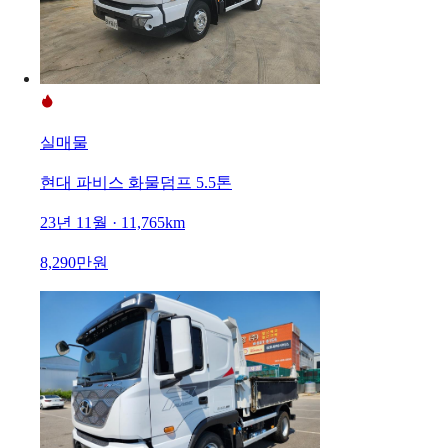
실매물
현대 파비스 화물덤프 5.5톤
23년 11월 · 11,765km
8,290만원