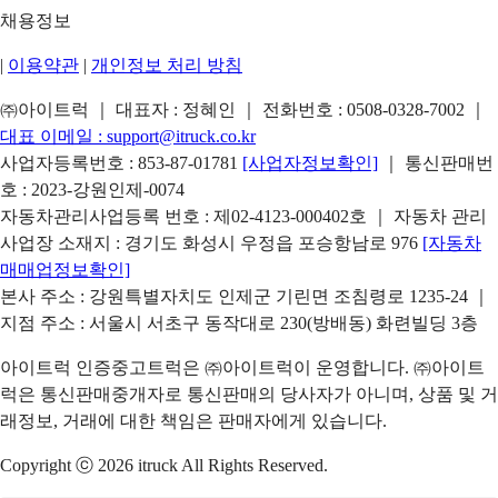
채용정보
|
이용약관
|
개인정보 처리 방침
㈜아이트럭 ｜ 대표자 : 정혜인 ｜ 전화번호 :
0508-0328-7002
｜
대표 이메일 :
support@itruck.co.kr
사업자등록번호 : 853-87-01781
[사업자정보확인]
｜ 통신판매번
호 : 2023-강원인제-0074
자동차관리사업등록 번호 : 제02-4123-000402호 ｜ 자동차 관리
사업장 소재지 : 경기도 화성시 우정읍 포승항남로 976
[자동차
매매업정보확인]
본사 주소 : 강원특별자치도 인제군 기린면 조침령로 1235-24 ｜
지점 주소 : 서울시 서초구 동작대로 230(방배동) 화련빌딩 3층
아이트럭 인증중고트럭은 ㈜아이트럭이 운영합니다. ㈜아이트
럭은 통신판매중개자로 통신판매의 당사자가 아니며, 상품 및 거
래정보, 거래에 대한 책임은 판매자에게 있습니다.
Copyright ⓒ 2026 itruck All Rights Reserved.