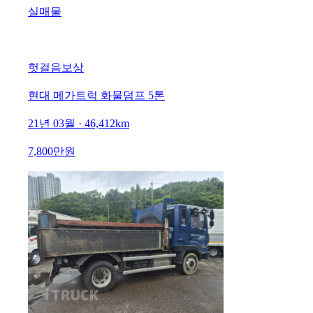
실매물
헛걸음보상
현대 메가트럭 화물덤프 5톤
21년 03월 · 46,412km
7,800만원