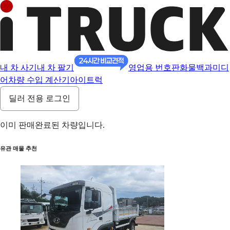
내 차 사기
내 차 팔기
영업용 번호판
화물백과
미디
어
차량 수입 계산기
아이트럭
딜러 전용 로그인
이미 판매완료된 차량입니다.
유관 매물 추천