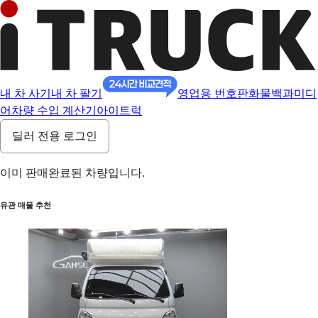
내 차 사기
내 차 팔기
영업용 번호판
화물백과
미디
어
차량 수입 계산기
아이트럭
딜러 전용 로그인
이미 판매완료된 차량입니다.
유관 매물 추천