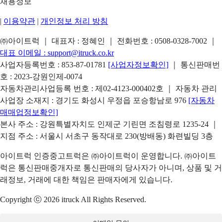
채용정보
|
이용약관
|
개인정보 처리 방침
㈜아이트럭 ｜ 대표자 : 정혜인 ｜ 전화번호 :
0508-0328-7002
｜
대표 이메일 :
support@itruck.co.kr
사업자등록번호 : 853-87-01781
[사업자정보확인]
｜ 통신판매번
호 : 2023-강원인제-0074
자동차관리사업등록 번호 : 제02-4123-000402호 ｜ 자동차 관리
사업장 소재지 : 경기도 화성시 우정읍 포승항남로 976
[자동차
매매업정보확인]
본사 주소 : 강원특별자치도 인제군 기린면 조침령로 1235-24 ｜
지점 주소 : 서울시 서초구 동작대로 230(방배동) 화련빌딩 3층
아이트럭 인증중고트럭은 ㈜아이트럭이 운영합니다. ㈜아이트
럭은 통신판매중개자로 통신판매의 당사자가 아니며, 상품 및 거
래정보, 거래에 대한 책임은 판매자에게 있습니다.
Copyright ⓒ 2026 itruck All Rights Reserved.