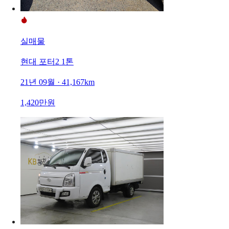
실매물
현대 포터2 1톤
21년 09월 · 41,167km
1,420만원