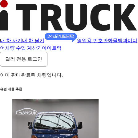
내 차 사기
내 차 팔기
영업용 번호판
화물백과
미디
어
차량 수입 계산기
아이트럭
딜러 전용 로그인
이미 판매완료된 차량입니다.
유관 매물 추천