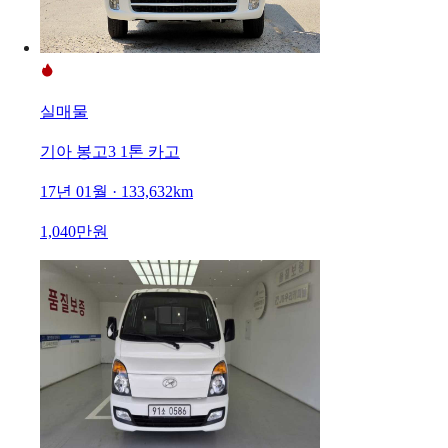
실매물
기아 봉고3 1톤 카고
17년 01월 · 133,632km
1,040만원