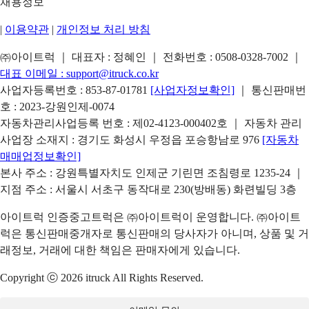
채용정보
|
이용약관
|
개인정보 처리 방침
㈜아이트럭 ｜ 대표자 : 정혜인 ｜ 전화번호 :
0508-0328-7002
｜
대표 이메일 :
support@itruck.co.kr
사업자등록번호 : 853-87-01781
[사업자정보확인]
｜ 통신판매번
호 : 2023-강원인제-0074
자동차관리사업등록 번호 : 제02-4123-000402호 ｜ 자동차 관리
사업장 소재지 : 경기도 화성시 우정읍 포승항남로 976
[자동차
매매업정보확인]
본사 주소 : 강원특별자치도 인제군 기린면 조침령로 1235-24 ｜
지점 주소 : 서울시 서초구 동작대로 230(방배동) 화련빌딩 3층
아이트럭 인증중고트럭은 ㈜아이트럭이 운영합니다. ㈜아이트
럭은 통신판매중개자로 통신판매의 당사자가 아니며, 상품 및 거
래정보, 거래에 대한 책임은 판매자에게 있습니다.
Copyright ⓒ 2026 itruck All Rights Reserved.