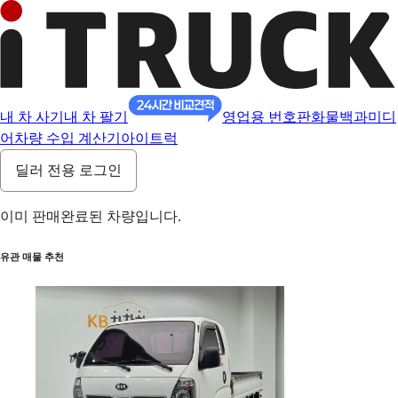
내 차 사기
내 차 팔기
영업용 번호판
화물백과
미디
어
차량 수입 계산기
아이트럭
딜러 전용 로그인
이미 판매완료된 차량입니다.
유관 매물 추천