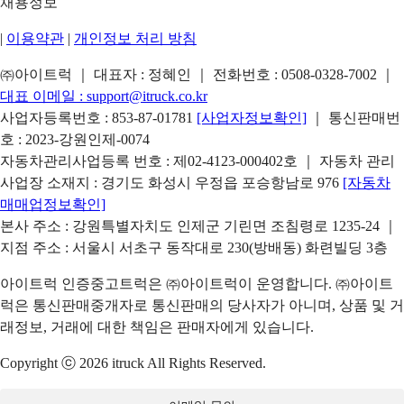
채용정보
|
이용약관
|
개인정보 처리 방침
㈜아이트럭 ｜ 대표자 : 정혜인 ｜ 전화번호 :
0508-0328-7002
｜
대표 이메일 :
support@itruck.co.kr
사업자등록번호 : 853-87-01781
[사업자정보확인]
｜ 통신판매번
호 : 2023-강원인제-0074
자동차관리사업등록 번호 : 제02-4123-000402호 ｜ 자동차 관리
사업장 소재지 : 경기도 화성시 우정읍 포승항남로 976
[자동차
매매업정보확인]
본사 주소 : 강원특별자치도 인제군 기린면 조침령로 1235-24 ｜
지점 주소 : 서울시 서초구 동작대로 230(방배동) 화련빌딩 3층
아이트럭 인증중고트럭은 ㈜아이트럭이 운영합니다. ㈜아이트
럭은 통신판매중개자로 통신판매의 당사자가 아니며, 상품 및 거
래정보, 거래에 대한 책임은 판매자에게 있습니다.
Copyright ⓒ 2026 itruck All Rights Reserved.