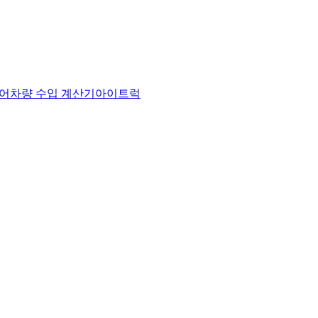
어
차량 수입 계산기
아이트럭