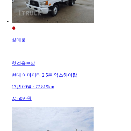
실매물
헛걸음보상
현대 이마이티 2.5톤 익스하이탑
13년 09월 · 77,819km
2,550만원