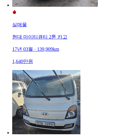
실매물
현대 마이티큐티 2톤 카고
17년 03월 · 139,909km
1,640만원