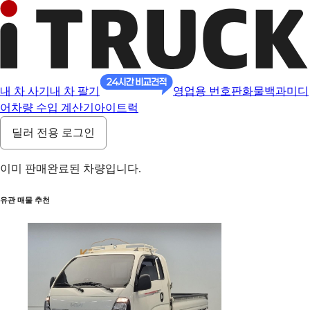
내 차 사기
내 차 팔기
영업용 번호판
화물백과
미디
어
차량 수입 계산기
아이트럭
딜러 전용 로그인
이미 판매완료된 차량입니다.
유관 매물 추천