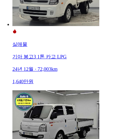
실매물
기아 봉고3 1톤 카고 LPG
24년 12월 · 72,003km
1,640만원