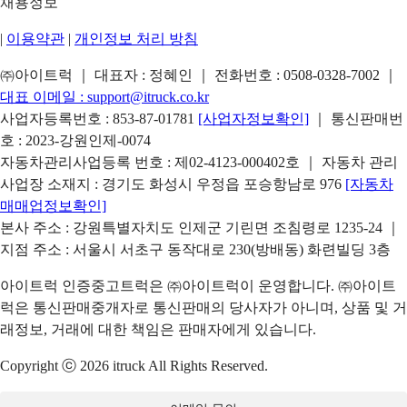
채용정보
|
이용약관
|
개인정보 처리 방침
㈜아이트럭 ｜ 대표자 : 정혜인 ｜ 전화번호 :
0508-0328-7002
｜
대표 이메일 :
support@itruck.co.kr
사업자등록번호 : 853-87-01781
[사업자정보확인]
｜ 통신판매번
호 : 2023-강원인제-0074
자동차관리사업등록 번호 : 제02-4123-000402호 ｜ 자동차 관리
사업장 소재지 : 경기도 화성시 우정읍 포승항남로 976
[자동차
매매업정보확인]
본사 주소 : 강원특별자치도 인제군 기린면 조침령로 1235-24 ｜
지점 주소 : 서울시 서초구 동작대로 230(방배동) 화련빌딩 3층
아이트럭 인증중고트럭은 ㈜아이트럭이 운영합니다. ㈜아이트
럭은 통신판매중개자로 통신판매의 당사자가 아니며, 상품 및 거
래정보, 거래에 대한 책임은 판매자에게 있습니다.
Copyright ⓒ 2026 itruck All Rights Reserved.