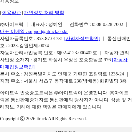
채용정보
|
이용약관
|
개인정보 처리 방침
㈜아이트럭 ｜ 대표자 : 정혜인 ｜ 전화번호 :
0508-0328-7002
｜
대표 이메일 :
support@itruck.co.kr
사업자등록번호 : 853-87-01781
[사업자정보확인]
｜ 통신판매번
호 : 2023-강원인제-0074
자동차관리사업등록 번호 : 제02-4123-000402호 ｜ 자동차 관리
사업장 소재지 : 경기도 화성시 우정읍 포승항남로 976
[자동차
매매업정보확인]
본사 주소 : 강원특별자치도 인제군 기린면 조침령로 1235-24 ｜
지점 주소 : 서울시 서초구 동작대로 230(방배동) 화련빌딩 3층
아이트럭 인증중고트럭은 ㈜아이트럭이 운영합니다. ㈜아이트
럭은 통신판매중개자로 통신판매의 당사자가 아니며, 상품 및 거
래정보, 거래에 대한 책임은 판매자에게 있습니다.
Copyright ⓒ 2026 itruck All Rights Reserved.