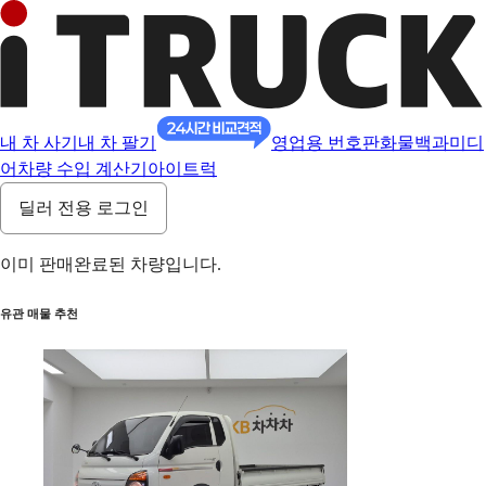
내 차 사기
내 차 팔기
영업용 번호판
화물백과
미디
어
차량 수입 계산기
아이트럭
딜러 전용 로그인
이미 판매완료된 차량입니다.
유관 매물 추천