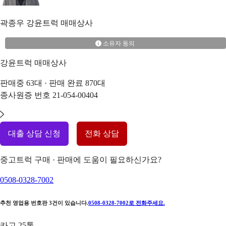
곽종우
강윤트럭 매매상사
소유자 동의
강윤트럭 매매상사
판매중
63
대 · 판매 완료
870
대
종사원증 번호
21-054-00404
대출 상담 신청
전화 상담
중고트럭 구매 · 판매에 도움이 필요하신가요?
0508-0328-7002
추천 영업용 번호판
3
건이 있습니다.
0508-0328-7002
로 전화주세요.
카고 25톤