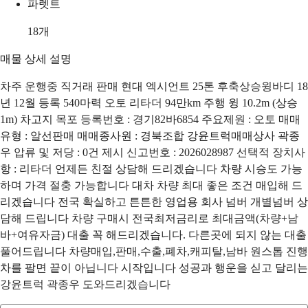
파렛트
18
개
매물 상세 설명
차주 운행중 직거래 판매 현대 엑시언트 25톤 후축상승윙바디 18
년 12월 등록 540마력 오토 리타더 94만km 주행 윙 10.2m (상승
1m) 차고지 목포 등록번호 : 경기82바6854 주요제원 : 오토 매매
유형 : 알선판매 매매종사원 : 경북조합 강윤트럭매매상사 곽종
우 압류 및 저당 : 0건 제시 신고번호 : 2026028987 선택적 장치사
항 : 리타더 언제든 친절 상담해 드리겠습니다 차량 시승도 가능
하며 가격 절충 가능합니다 대차 차량 최대 좋은 조건 매입해 드
리겠습니다 전국 확실하고 튼튼한 영업용 회사 넘버 개별넘버 상
담해 드립니다 차량 구매시 전국최저금리로 최대금액(차량+남
바+여유자금) 대출 꼭 해드리겠습니다. 다른곳에 되지 않는 대출
풀어드립니다 차량매입,판매,수출,폐차,캐피탈,남바 원스톱 진행
차를 팔면 끝이 아닙니다 시작입니다 성공과 행운을 싣고 달리는
강윤트럭 곽종우 도와드리겠습니다