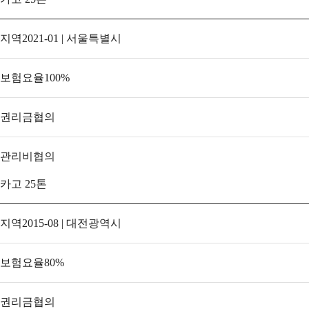
지역
2021-01 | 서울특별시
보험요율
100
%
권리금
협의
관리비
협의
카고 25톤
지역
2015-08 | 대전광역시
보험요율
80
%
권리금
협의