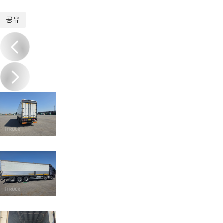
1
/
8
공유