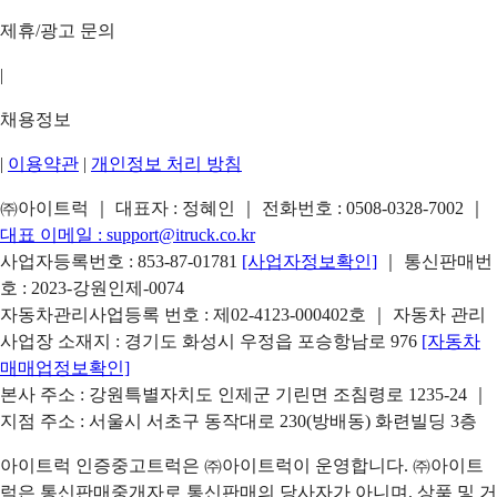
제휴/광고 문의
|
채용정보
|
이용약관
|
개인정보 처리 방침
㈜아이트럭 ｜ 대표자 : 정혜인 ｜ 전화번호 :
0508-0328-7002
｜
대표 이메일 :
support@itruck.co.kr
사업자등록번호 : 853-87-01781
[사업자정보확인]
｜ 통신판매번
호 : 2023-강원인제-0074
자동차관리사업등록 번호 : 제02-4123-000402호 ｜ 자동차 관리
사업장 소재지 : 경기도 화성시 우정읍 포승항남로 976
[자동차
매매업정보확인]
본사 주소 : 강원특별자치도 인제군 기린면 조침령로 1235-24 ｜
지점 주소 : 서울시 서초구 동작대로 230(방배동) 화련빌딩 3층
아이트럭 인증중고트럭은 ㈜아이트럭이 운영합니다. ㈜아이트
럭은 통신판매중개자로 통신판매의 당사자가 아니며, 상품 및 거