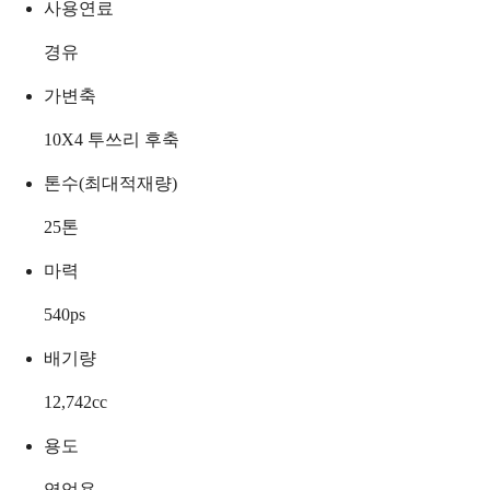
사용연료
경유
가변축
10X4 투쓰리 후축
톤수(최대적재량)
25
톤
마력
540
ps
배기량
12,742
cc
용도
영업용