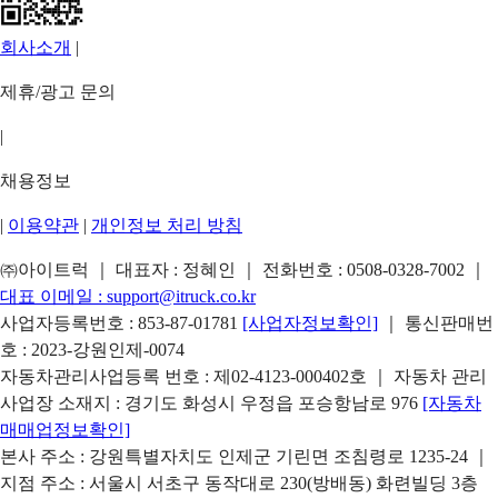
회사소개
|
제휴/광고 문의
|
채용정보
|
이용약관
|
개인정보 처리 방침
㈜아이트럭 ｜ 대표자 : 정혜인 ｜ 전화번호 :
0508-0328-7002
｜
대표 이메일 :
support@itruck.co.kr
사업자등록번호 : 853-87-01781
[사업자정보확인]
｜ 통신판매번
호 : 2023-강원인제-0074
자동차관리사업등록 번호 : 제02-4123-000402호 ｜ 자동차 관리
사업장 소재지 : 경기도 화성시 우정읍 포승항남로 976
[자동차
매매업정보확인]
본사 주소 : 강원특별자치도 인제군 기린면 조침령로 1235-24 ｜
지점 주소 : 서울시 서초구 동작대로 230(방배동) 화련빌딩 3층