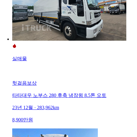
실매물
헛걸음보상
타타대우 노부스 280 후축 냉장윙 8.5톤 오토
23년 12월 · 283,962km
8,900만원