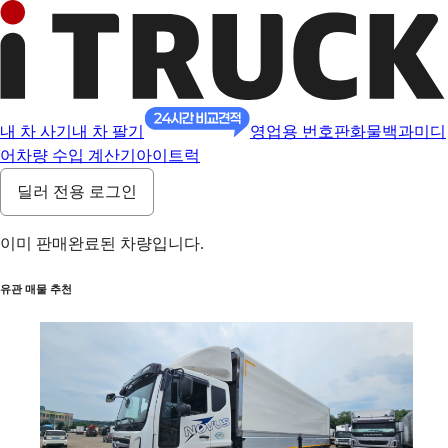
내 차 사기
내 차 팔기
영업용 번호판
화물백과
미디
어
차량 수입 계산기
아이트럭
딜러 전용 로그인
이미 판매완료된 차량입니다.
유관 매물 추천