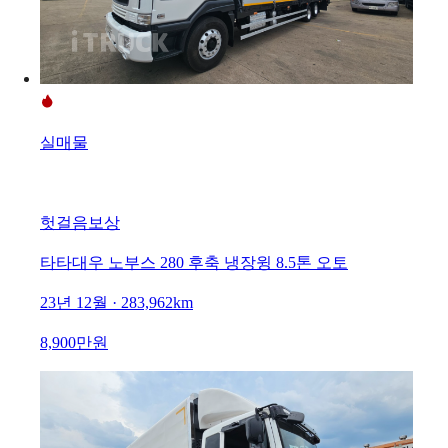
실매물
헛걸음보상
타타대우 노부스 280 후축 냉장윙 8.5톤 오토
23년 12월 · 283,962km
8,900만원