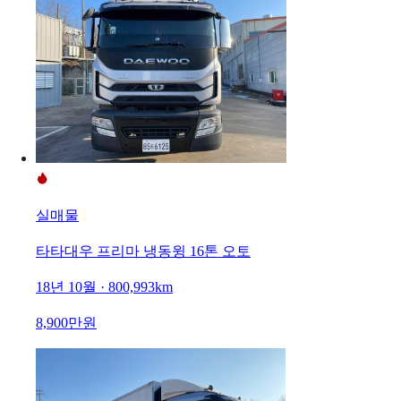
실매물
타타대우 프리마 냉동윙 16톤 오토
18년 10월 · 800,993km
8,900만원