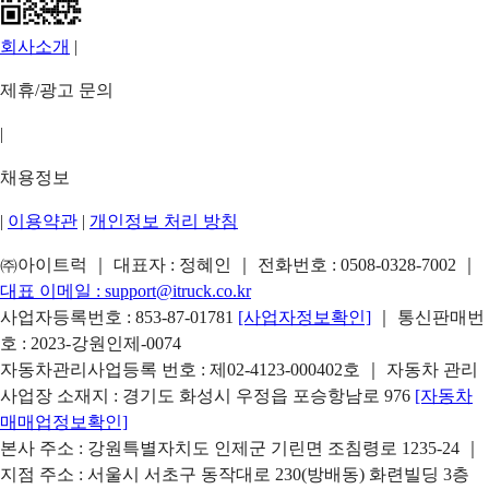
회사소개
|
제휴/광고 문의
|
채용정보
|
이용약관
|
개인정보 처리 방침
㈜아이트럭 ｜ 대표자 : 정혜인 ｜ 전화번호 :
0508-0328-7002
｜
대표 이메일 :
support@itruck.co.kr
사업자등록번호 : 853-87-01781
[사업자정보확인]
｜ 통신판매번
호 : 2023-강원인제-0074
자동차관리사업등록 번호 : 제02-4123-000402호 ｜ 자동차 관리
사업장 소재지 : 경기도 화성시 우정읍 포승항남로 976
[자동차
매매업정보확인]
본사 주소 : 강원특별자치도 인제군 기린면 조침령로 1235-24 ｜
지점 주소 : 서울시 서초구 동작대로 230(방배동) 화련빌딩 3층