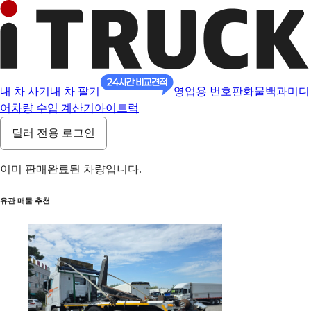
내 차 사기
내 차 팔기
영업용 번호판
화물백과
미디
어
차량 수입 계산기
아이트럭
딜러 전용 로그인
이미 판매완료된 차량입니다.
유관 매물 추천