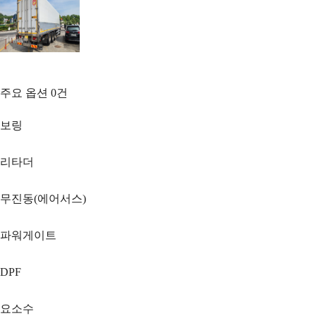
주요 옵션
0
건
보링
리타더
무진동(에어서스)
파워게이트
DPF
요소수