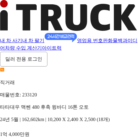
내 차 사기
내 차 팔기
영업용 번호판
화물백과
미디
어
차량 수입 계산기
아이트럭
딜러 전용 로그인
직거래
매물번호: 233120
타타대우 맥쎈 480 후축 윙바디 16톤 오토
24년 5월 | 162,602km | 10,200 X 2,400 X 2,500 (18개)
1억 4,000만원