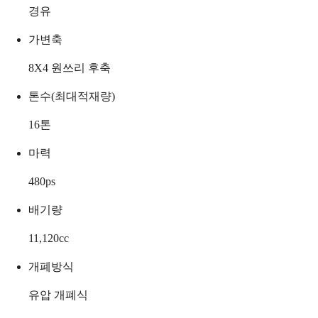
경유
가변축
8X4 원쓰리 후축
톤수(최대적재량)
16
톤
마력
480
ps
배기량
11,120
cc
개폐방식
유압 개폐식