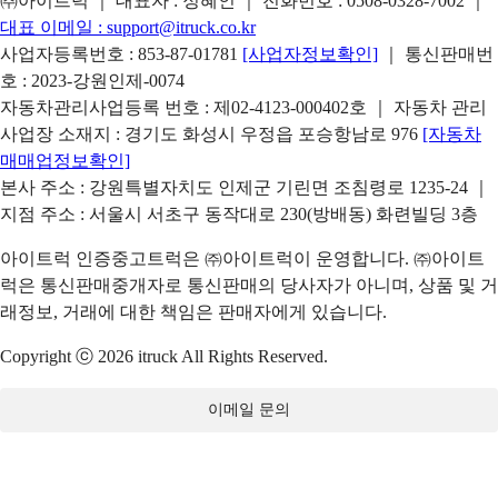
㈜아이트럭 ｜ 대표자 : 정혜인 ｜ 전화번호 :
0508-0328-7002
｜
대표 이메일 :
support@itruck.co.kr
사업자등록번호 : 853-87-01781
[사업자정보확인]
｜ 통신판매번
호 : 2023-강원인제-0074
자동차관리사업등록 번호 : 제02-4123-000402호 ｜ 자동차 관리
사업장 소재지 : 경기도 화성시 우정읍 포승항남로 976
[자동차
매매업정보확인]
본사 주소 : 강원특별자치도 인제군 기린면 조침령로 1235-24 ｜
지점 주소 : 서울시 서초구 동작대로 230(방배동) 화련빌딩 3층
아이트럭 인증중고트럭은 ㈜아이트럭이 운영합니다. ㈜아이트
럭은 통신판매중개자로 통신판매의 당사자가 아니며, 상품 및 거
래정보, 거래에 대한 책임은 판매자에게 있습니다.
Copyright ⓒ 2026 itruck All Rights Reserved.
이메일 문의