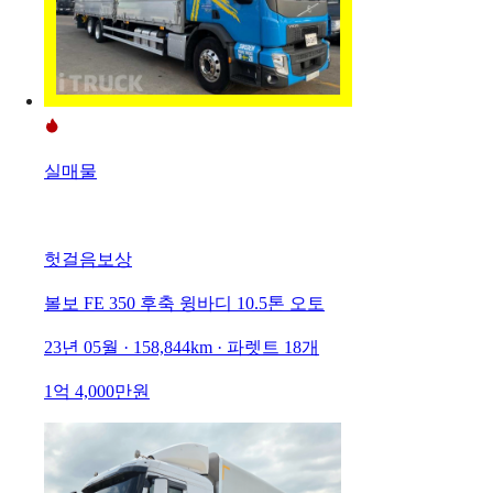
실매물
헛걸음보상
볼보 FE 350 후축 윙바디 10.5톤 오토
23년 05월 · 158,844km · 파렛트 18개
1억 4,000만원