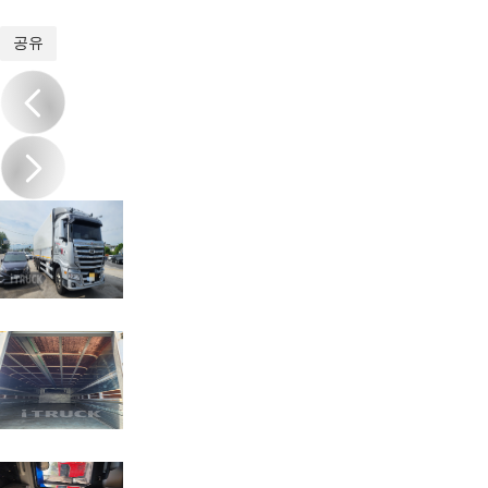
1
/
6
공유