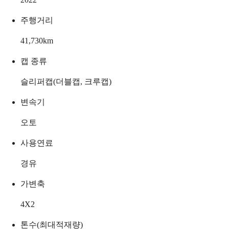
주행거리
41,730
km
캡 종류
슬리퍼캡(더블캡, 크루캡)
변속기
오토
사용연료
경유
가변축
4X2
톤수(최대적재량)