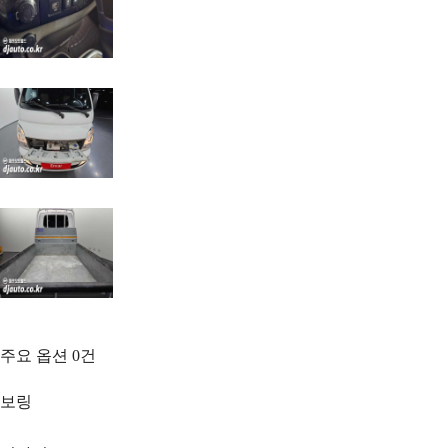
주요 옵션
0
건
보링