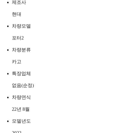
제조사
현대
차량모델
포터2
차량분류
카고
특장업체
없음(순정)
차량연식
22년 8월
모델년도
2022