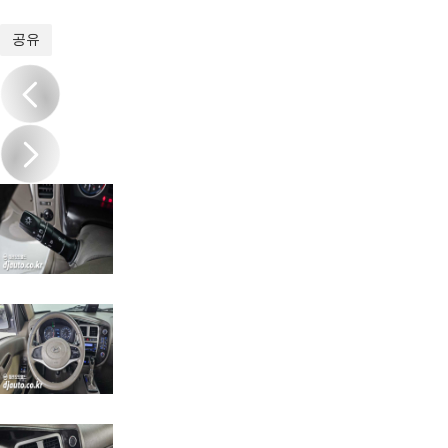
1
/
20
공유