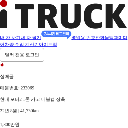
내 차 사기
내 차 팔기
영업용 번호판
화물백과
미디
어
차량 수입 계산기
아이트럭
딜러 전용 로그인
실매물
매물번호: 233069
현대 포터2 1톤 카고 더블캡 장축
22년 8월 | 41,730km
1,800만원