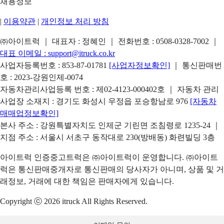
채용정보
|
이용약관
|
개인정보 처리 방침
㈜아이트럭 ｜ 대표자 : 정혜인 ｜ 전화번호 :
0508-0328-7002
｜
대표 이메일 :
support@itruck.co.kr
사업자등록번호 : 853-87-01781
[사업자정보확인]
｜ 통신판매번
호 : 2023-강원인제-0074
자동차관리사업등록 번호 : 제02-4123-000402호 ｜ 자동차 관리
사업장 소재지 : 경기도 화성시 우정읍 포승항남로 976
[자동차
매매업정보확인]
본사 주소 : 강원특별자치도 인제군 기린면 조침령로 1235-24 ｜
지점 주소 : 서울시 서초구 동작대로 230(방배동) 화련빌딩 3층
아이트럭 인증중고트럭은 ㈜아이트럭이 운영합니다. ㈜아이트
럭은 통신판매중개자로 통신판매의 당사자가 아니며, 상품 및 거
래정보, 거래에 대한 책임은 판매자에게 있습니다.
Copyright ⓒ 2026 itruck All Rights Reserved.