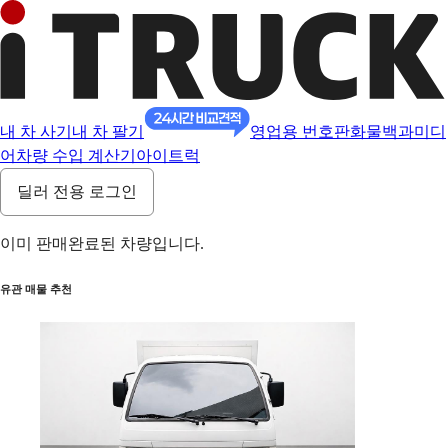
내 차 사기
내 차 팔기
영업용 번호판
화물백과
미디
어
차량 수입 계산기
아이트럭
딜러 전용 로그인
이미 판매완료된 차량입니다.
유관 매물 추천