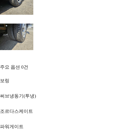
주요 옵션
0
건
보링
써브냉동기(투냉)
조르다스케이트
파워게이트