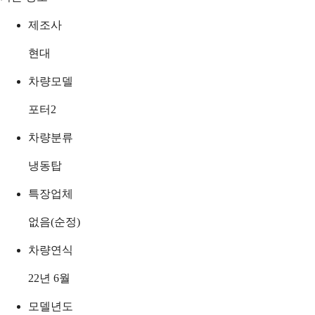
제조사
현대
차량모델
포터2
차량분류
냉동탑
특장업체
없음(순정)
차량연식
22년 6월
모델년도