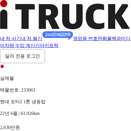
내 차 사기
내 차 팔기
영업용 번호판
화물백과
미디
어
차량 수입 계산기
아이트럭
딜러 전용 로그인
실매물
매물번호: 233063
현대 포터2 1톤 냉동탑
22년 6월 | 61,926km
2,630만원