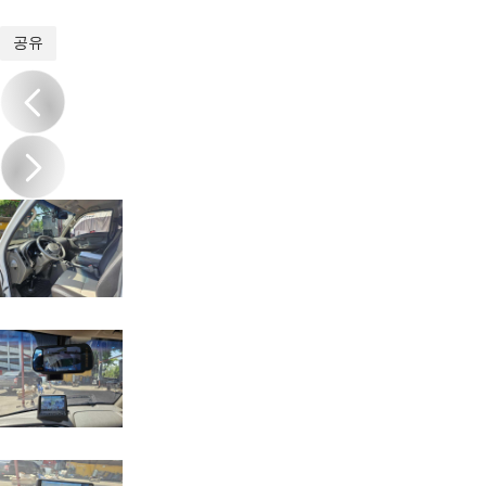
1
/
12
공유