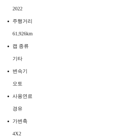
2022
주행거리
61,926
km
캡 종류
기타
변속기
오토
사용연료
경유
가변축
4X2