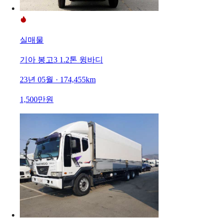
실매물
기아 봉고3 1.2톤 윙바디
23년 05월 · 174,455km
1,500만원