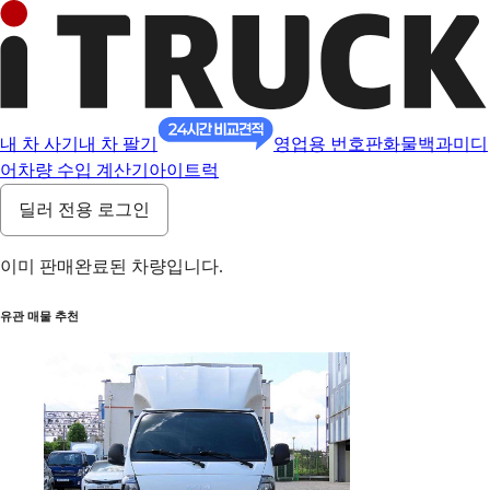
내 차 사기
내 차 팔기
영업용 번호판
화물백과
미디
어
차량 수입 계산기
아이트럭
딜러 전용 로그인
이미 판매완료된 차량입니다.
유관 매물 추천