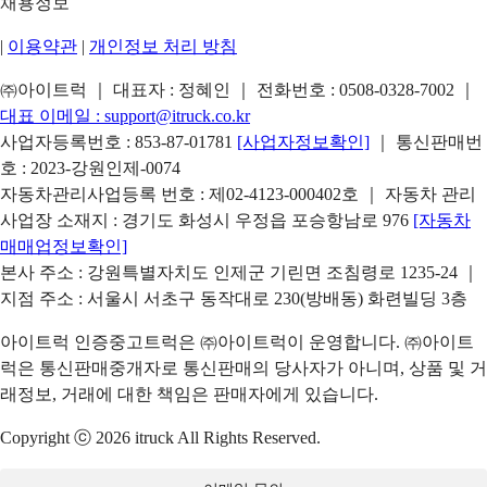
채용정보
|
이용약관
|
개인정보 처리 방침
㈜아이트럭 ｜ 대표자 : 정혜인 ｜ 전화번호 :
0508-0328-7002
｜
대표 이메일 :
support@itruck.co.kr
사업자등록번호 : 853-87-01781
[사업자정보확인]
｜ 통신판매번
호 : 2023-강원인제-0074
자동차관리사업등록 번호 : 제02-4123-000402호 ｜ 자동차 관리
사업장 소재지 : 경기도 화성시 우정읍 포승항남로 976
[자동차
매매업정보확인]
본사 주소 : 강원특별자치도 인제군 기린면 조침령로 1235-24 ｜
지점 주소 : 서울시 서초구 동작대로 230(방배동) 화련빌딩 3층
아이트럭 인증중고트럭은 ㈜아이트럭이 운영합니다. ㈜아이트
럭은 통신판매중개자로 통신판매의 당사자가 아니며, 상품 및 거
래정보, 거래에 대한 책임은 판매자에게 있습니다.
Copyright ⓒ 2026 itruck All Rights Reserved.