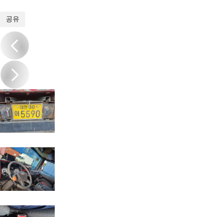
1
/
15
공유