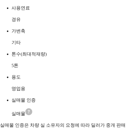
사용연료
경유
가변축
기타
톤수(최대적재량)
5
톤
용도
영업용
실매물 인증
실매물
실매물 인증은 차량 실 소유자의 요청에 따라 딜러가 중개 판매