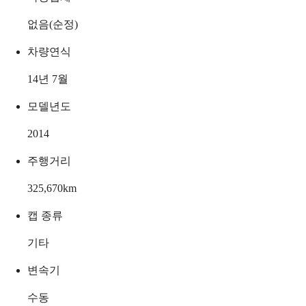
없음(순정)
차량연식
14년 7월
모델년도
2014
주행거리
325,670
km
캡 종류
기타
변속기
수동