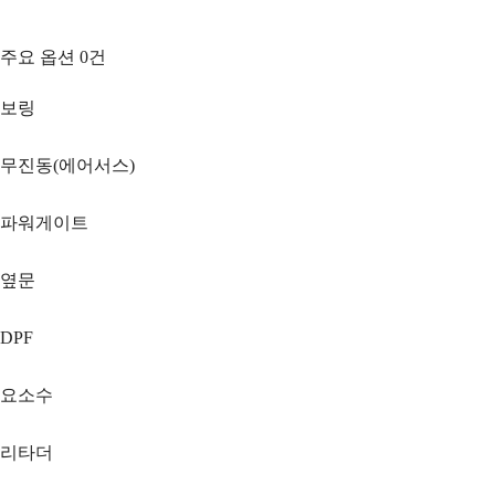
주요 옵션
0
건
보링
무진동(에어서스)
파워게이트
옆문
DPF
요소수
리타더