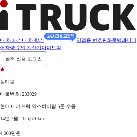
내 차 사기
내 차 팔기
영업용 번호판
화물백과
미디
어
차량 수입 계산기
아이트럭
딜러 전용 로그인
실매물
매물번호: 233029
현대 메가트럭 익스하이탑 5톤 수동
14년 7월 | 325,670km
4,000만원