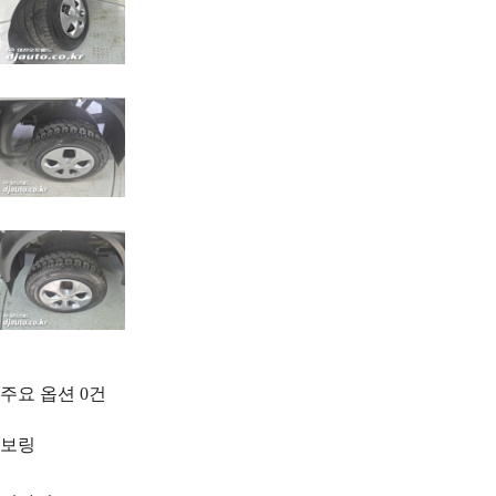
주요 옵션
0
건
보링