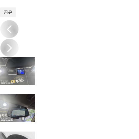
1
/
20
공유