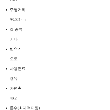
주행거리
93,021
km
캡 종류
기타
변속기
오토
사용연료
경유
가변축
4X2
톤수(최대적재량)