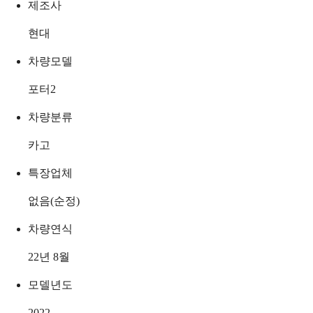
제조사
현대
차량모델
포터2
차량분류
카고
특장업체
없음(순정)
차량연식
22년 8월
모델년도
2022