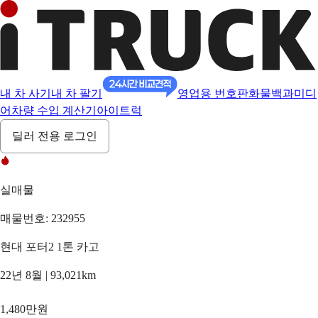
내 차 사기
내 차 팔기
영업용 번호판
화물백과
미디
어
차량 수입 계산기
아이트럭
딜러 전용 로그인
실매물
매물번호: 232955
현대 포터2 1톤 카고
22년 8월 | 93,021km
1,480만원