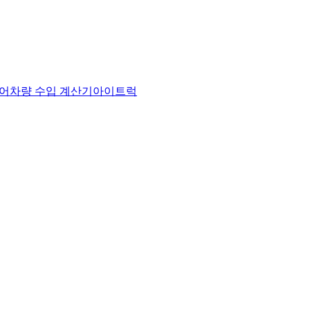
어
차량 수입 계산기
아이트럭