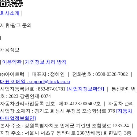
회사소개
|
제휴/광고 문의
|
채용정보
|
이용약관
|
개인정보 처리 방침
㈜아이트럭 ｜ 대표자 : 정혜인 ｜ 전화번호 :
0508-0328-7002
｜
대표 이메일 :
support@itruck.co.kr
사업자등록번호 : 853-87-01781
[사업자정보확인]
｜ 통신판매번
호 : 2023-강원인제-0074
자동차관리사업등록 번호 : 제02-4123-000402호 ｜ 자동차 관리
사업장 소재지 : 경기도 화성시 우정읍 포승항남로 976
[자동차
매매업정보확인]
본사 주소 : 강원특별자치도 인제군 기린면 조침령로 1235-24 ｜
지점 주소 : 서울시 서초구 동작대로 230(방배동) 화련빌딩 3층