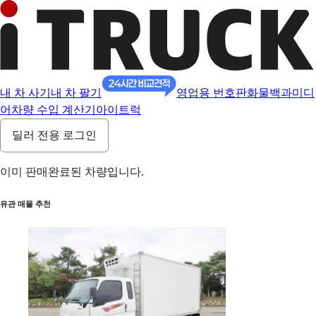
내 차 사기
내 차 팔기
영업용 번호판
화물백과
미디
어
차량 수입 계산기
아이트럭
딜러 전용 로그인
이미 판매완료된 차량입니다.
유관 매물 추천