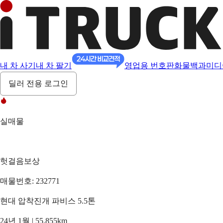
내 차 사기
내 차 팔기
영업용 번호판
화물백과
미디
딜러 전용 로그인
실매물
헛걸음보상
매물번호: 232771
현대 압착진개 파비스 5.5톤
24년 1월 | 55,855km