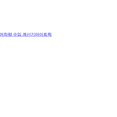
어
차량 수입 계산기
아이트럭