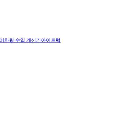
어
차량 수입 계산기
아이트럭