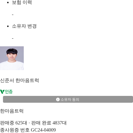
보험 이력
-
소유자 변경
-
신준서
한마음트럭
소유자 동의
한마음트럭
판매중
625
대 · 판매 완료
4837
대
종사원증 번호
GC24-04009