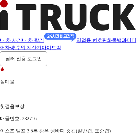
내 차 사기
내 차 팔기
영업용 번호판
화물백과
미디
어
차량 수입 계산기
아이트럭
딜러 전용 로그인
실매물
헛걸음보상
매물번호: 232716
이스즈 엘프 3.5톤 광폭 윙바디 숏캡(일반캡, 표준캡)