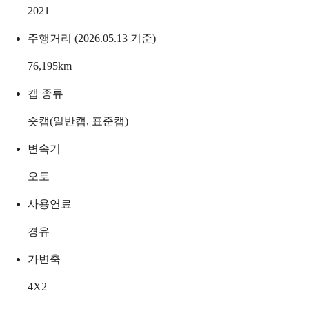
2021
주행거리 (2026.05.13 기준)
76,195
km
캡 종류
숏캡(일반캡, 표준캡)
변속기
오토
사용연료
경유
가변축
4X2