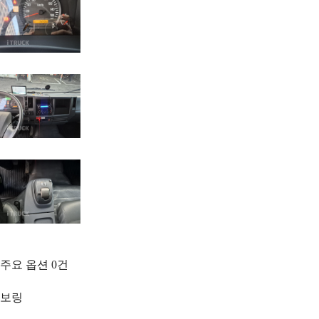
주요 옵션
0
건
보링