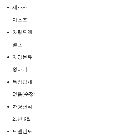
제조사
이스즈
차량모델
엘프
차량분류
윙바디
특장업체
없음(순정)
차량연식
21년 6월
모델년도