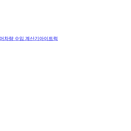
어
차량 수입 계산기
아이트럭