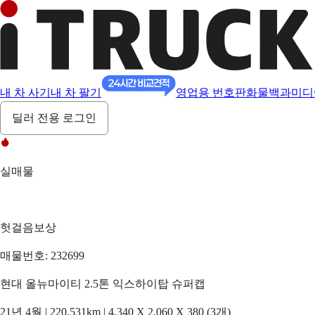
내 차 사기
내 차 팔기
영업용 번호판
화물백과
미디
딜러 전용 로그인
실매물
헛걸음보상
매물번호: 232699
현대 올뉴마이티 2.5톤 익스하이탑 슈퍼캡
21년 4월 | 220,531km | 4,340 X 2,060 X 380 (3개)