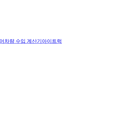
어
차량 수입 계산기
아이트럭