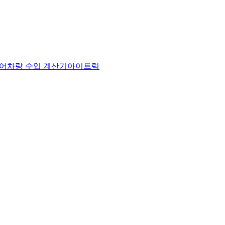
어
차량 수입 계산기
아이트럭