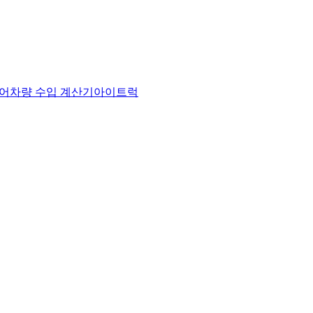
어
차량 수입 계산기
아이트럭