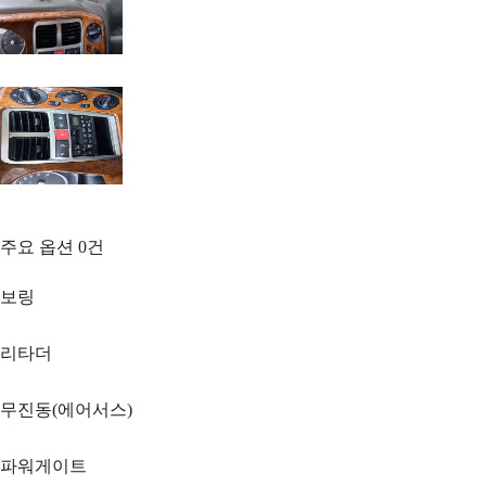
주요 옵션
0
건
보링
리타더
무진동(에어서스)
파워게이트