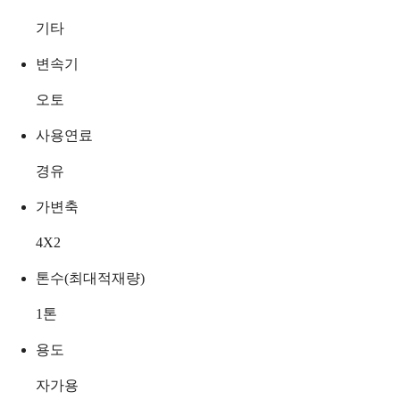
기타
변속기
오토
사용연료
경유
가변축
4X2
톤수(최대적재량)
1
톤
용도
자가용