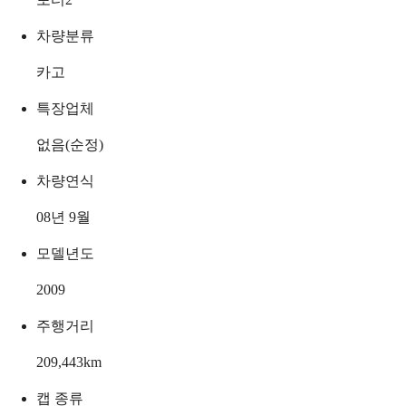
차량분류
카고
특장업체
없음(순정)
차량연식
08년 9월
모델년도
2009
주행거리
209,443
km
캡 종류