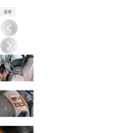
1
/
12
공유