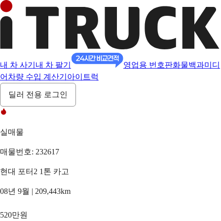
내 차 사기
내 차 팔기
영업용 번호판
화물백과
미디
어
차량 수입 계산기
아이트럭
딜러 전용 로그인
실매물
매물번호: 232617
현대 포터2 1톤 카고
08년 9월 | 209,443km
520만원