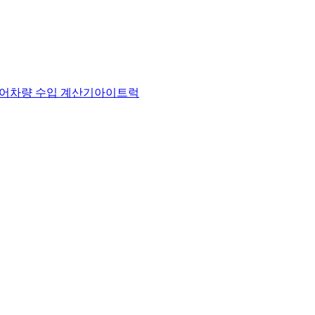
어
차량 수입 계산기
아이트럭