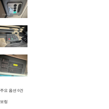
주요 옵션
0
건
보링