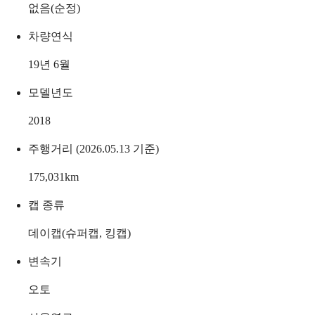
없음(순정)
차량연식
19년 6월
모델년도
2018
주행거리 (2026.05.13 기준)
175,031
km
캡 종류
데이캡(슈퍼캡, 킹캡)
변속기
오토