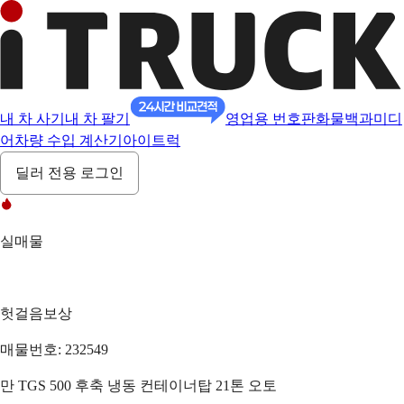
내 차 사기
내 차 팔기
영업용 번호판
화물백과
미디
어
차량 수입 계산기
아이트럭
딜러 전용 로그인
실매물
헛걸음보상
매물번호: 232549
만 TGS 500 후축 냉동 컨테이너탑 21톤 오토