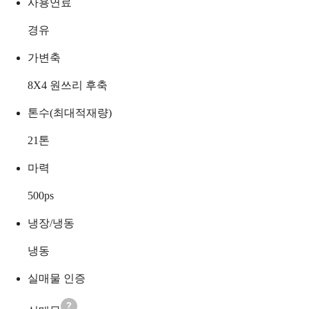
사용연료
경유
가변축
8X4 원쓰리 후축
톤수(최대적재량)
21
톤
마력
500
ps
냉장/냉동
냉동
실매물 인증