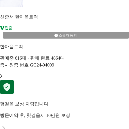
신준서
한마음트럭
소유자 동의
한마음트럭
판매중
616
대 · 판매 완료
4864
대
종사원증 번호
GC24-04009
헛걸음 보상 차량입니다.
방문예약 후, 헛걸음시 10만원 보상