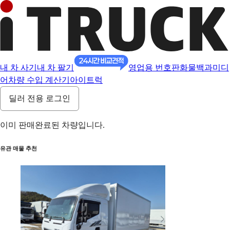
내 차 사기
내 차 팔기
영업용 번호판
화물백과
미디
어
차량 수입 계산기
아이트럭
딜러 전용 로그인
이미 판매완료된 차량입니다.
유관 매물 추천