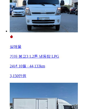
실매물
기아 봉고3 1.2톤 냉동탑 LPG
24년 10월 · 44,133km
3,150만원