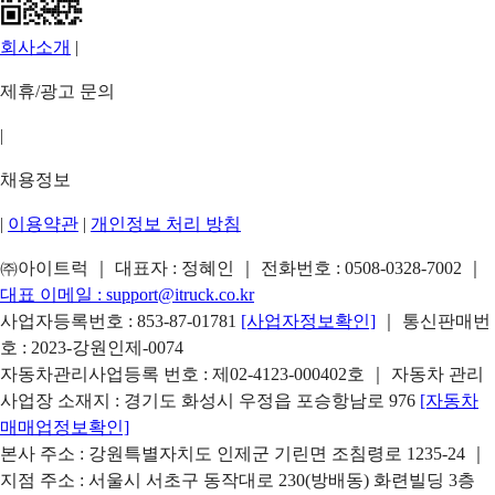
회사소개
|
제휴/광고 문의
|
채용정보
|
이용약관
|
개인정보 처리 방침
㈜아이트럭 ｜ 대표자 : 정혜인 ｜ 전화번호 :
0508-0328-7002
｜
대표 이메일 :
support@itruck.co.kr
사업자등록번호 : 853-87-01781
[사업자정보확인]
｜ 통신판매번
호 : 2023-강원인제-0074
자동차관리사업등록 번호 : 제02-4123-000402호 ｜ 자동차 관리
사업장 소재지 : 경기도 화성시 우정읍 포승항남로 976
[자동차
매매업정보확인]
본사 주소 : 강원특별자치도 인제군 기린면 조침령로 1235-24 ｜
지점 주소 : 서울시 서초구 동작대로 230(방배동) 화련빌딩 3층