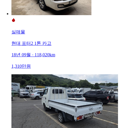
실매물
현대 포터2 1톤 카고
18년 09월 · 118,020km
1,310만원