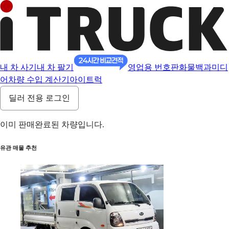
내 차 사기
내 차 팔기
영업용 번호판
화물백과
미디
어
차량 수입 계산기
아이트럭
딜러 전용 로그인
이미 판매완료된 차량입니다.
유관 매물 추천