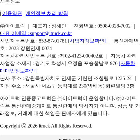
채용정보
|
이용약관
|
개인정보 처리 방침
㈜아이트럭 ｜ 대표자 : 정혜인 ｜ 전화번호 :
0508-0328-7002
｜
대표 이메일 :
support@itruck.co.kr
사업자등록번호 : 853-87-01781
[사업자정보확인]
｜ 통신판매번
호 : 2023-강원인제-0074
자동차관리사업등록 번호 : 제02-4123-000402호 ｜ 자동차 관리
사업장 소재지 : 경기도 화성시 우정읍 포승항남로 976
[자동차
매매업정보확인]
본사 주소 : 강원특별자치도 인제군 기린면 조침령로 1235-24 ｜
지점 주소 : 서울시 서초구 동작대로 230(방배동) 화련빌딩 3층
아이트럭 인증중고트럭은 ㈜아이트럭이 운영합니다. ㈜아이트
럭은 통신판매중개자로 통신판매의 당사자가 아니며, 상품 및 거
래정보, 거래에 대한 책임은 판매자에게 있습니다.
Copyright ⓒ 2026 itruck All Rights Reserved.