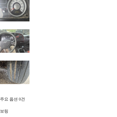
주요 옵션
0
건
보링