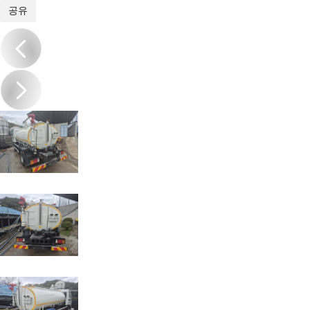
1
/
9
공유