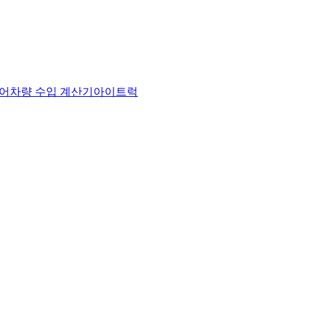
어
차량 수입 계산기
아이트럭