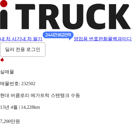
내 차 사기
내 차 팔기
영업용 번호판
화물백과
미디
딜러 전용 로그인
실매물
매물번호: 232502
현대 버큠로리 메가트럭 스텐탱크 수동
13년 4월 | 14,228km
7,200만원