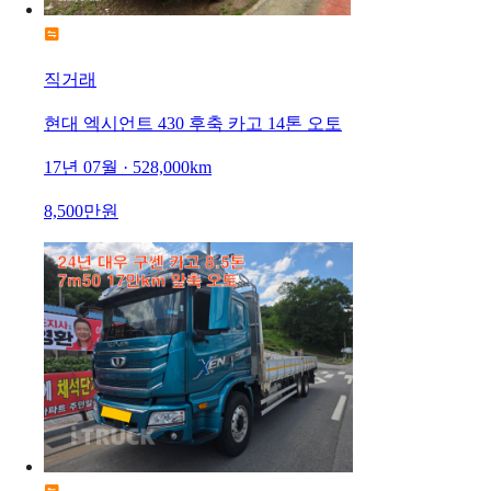
직거래
현대 엑시언트 430 후축 카고 14톤 오토
17년 07월 · 528,000km
8,500만원