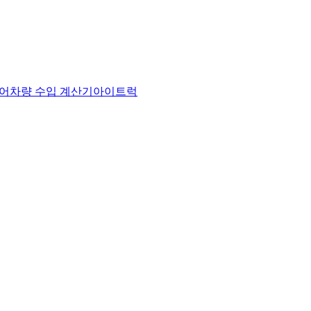
어
차량 수입 계산기
아이트럭