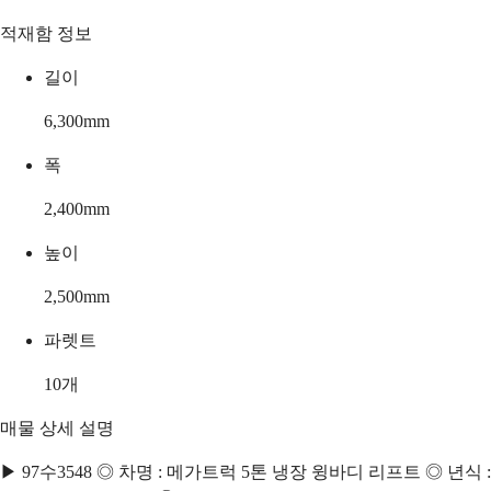
적재함 정보
길이
6,300
mm
폭
2,400
mm
높이
2,500
mm
파렛트
10
개
매물 상세 설명
▶ 97수3548 ◎ 차명 : 메가트럭 5톤 냉장 윙바디 리프트 ◎ 년식 :