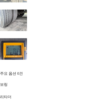
주요 옵션
0
건
보링
리타더