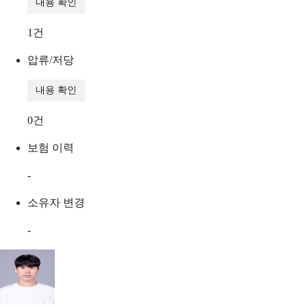
내용 확인
1
건
압류/저당
내용 확인
0
건
보험 이력
-
소유자 변경
-