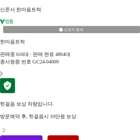
신준서
한마음트럭
소유자 동의
한마음트럭
판매중
616
대 · 판매 완료
4864
대
종사원증 번호
GC24-04009
헛걸음 보상 차량입니다.
방문예약 후, 헛걸음시 10만원 보상