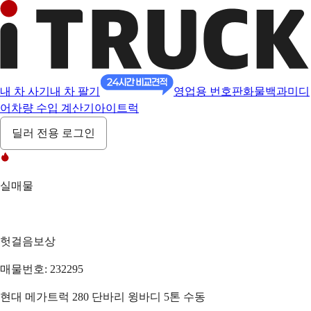
내 차 사기
내 차 팔기
영업용 번호판
화물백과
미디
어
차량 수입 계산기
아이트럭
딜러 전용 로그인
실매물
헛걸음보상
매물번호: 232295
현대 메가트럭 280 단바리 윙바디 5톤 수동