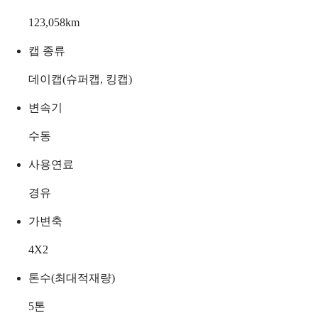
123,058
km
캡 종류
데이캡(슈퍼캡, 킹캡)
변속기
수동
사용연료
경유
가변축
4X2
톤수(최대적재량)
5
톤