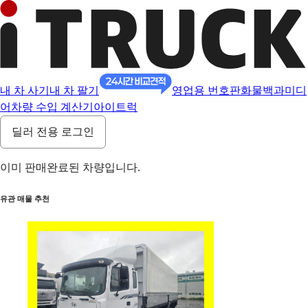
내 차 사기
내 차 팔기
영업용 번호판
화물백과
미디
어
차량 수입 계산기
아이트럭
딜러 전용 로그인
이미 판매완료된 차량입니다.
유관 매물 추천