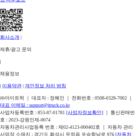
회사소개
|
제휴/광고 문의
|
채용정보
|
이용약관
|
개인정보 처리 방침
㈜아이트럭 ｜ 대표자 : 정혜인 ｜ 전화번호 :
0508-0328-7002
｜
대표 이메일 :
support@itruck.co.kr
사업자등록번호 : 853-87-01781
[사업자정보확인]
｜ 통신판매번
호 : 2023-강원인제-0074
자동차관리사업등록 번호 : 제02-4123-000402호 ｜ 자동차 관리
사업장 소재지 : 경기도 화성시 우정읍 포승항남로 976
[자동차