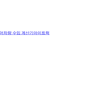
어
차량 수입 계산기
아이트럭