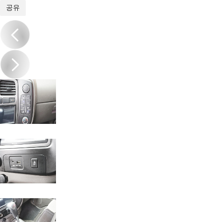
1
/
18
공유