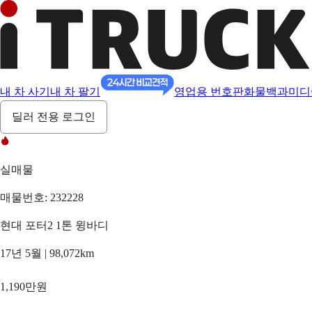
내 차 사기
내 차 팔기
영업용 번호판
화물백과
미디
딜러 전용 로그인
실매물
매물번호: 232228
현대 포터2 1톤 윙바디
17년 5월 | 98,072km
1,190만원