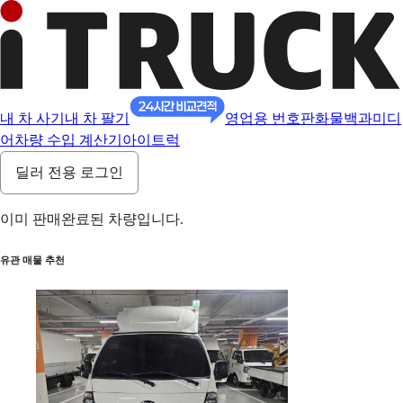
내 차 사기
내 차 팔기
영업용 번호판
화물백과
미디
어
차량 수입 계산기
아이트럭
딜러 전용 로그인
이미 판매완료된 차량입니다.
유관 매물 추천