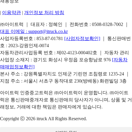
채용정보
|
이용약관
|
개인정보 처리 방침
㈜아이트럭 ｜ 대표자 : 정혜인 ｜ 전화번호 :
0508-0328-7002
｜
대표 이메일 :
support@itruck.co.kr
사업자등록번호 : 853-87-01781
[사업자정보확인]
｜ 통신판매번
호 : 2023-강원인제-0074
자동차관리사업등록 번호 : 제02-4123-000402호 ｜ 자동차 관리
사업장 소재지 : 경기도 화성시 우정읍 포승항남로 976
[자동차
매매업정보확인]
본사 주소 : 강원특별자치도 인제군 기린면 조침령로 1235-24 ｜
지점 주소 : 서울시 서초구 동작대로 230(방배동) 화련빌딩 3층
아이트럭 인증중고트럭은 ㈜아이트럭이 운영합니다. ㈜아이트
럭은 통신판매중개자로 통신판매의 당사자가 아니며, 상품 및 거
래정보, 거래에 대한 책임은 판매자에게 있습니다.
Copyright ⓒ 2026 itruck All Rights Reserved.