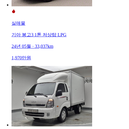
실매물
기아 봉고3 1톤 저상탑 LPG
24년 05월 · 33,037km
1,970만원