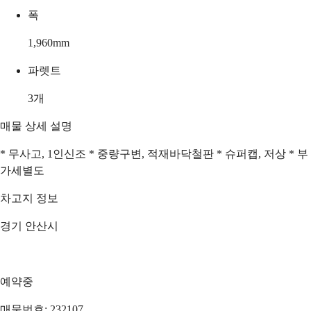
폭
1,960
mm
파렛트
3
개
매물 상세 설명
* 무사고, 1인신조 * 중량구변, 적재바닥철판 * 슈퍼캡, 저상 * 부
가세별도
차고지 정보
경기 안산시
예약중
매물번호: 232107