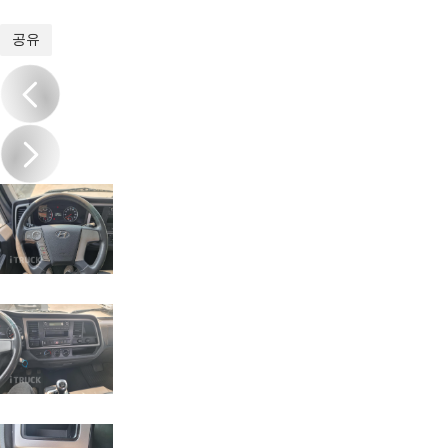
1
/
14
공유