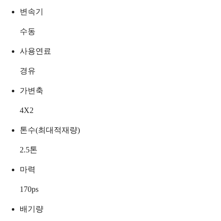
변속기
수동
사용연료
경유
가변축
4X2
톤수(최대적재량)
2.5
톤
마력
170
ps
배기량