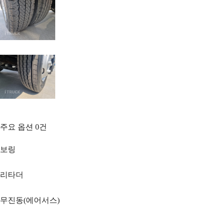
주요 옵션
0
건
보링
리타더
무진동(에어서스)