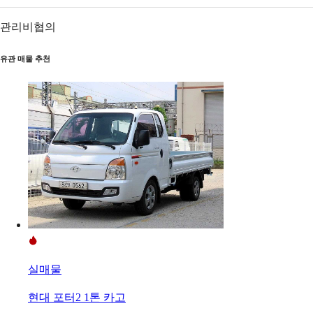
관리비
협의
유관 매물 추천
실매물
현대 포터2 1톤 카고