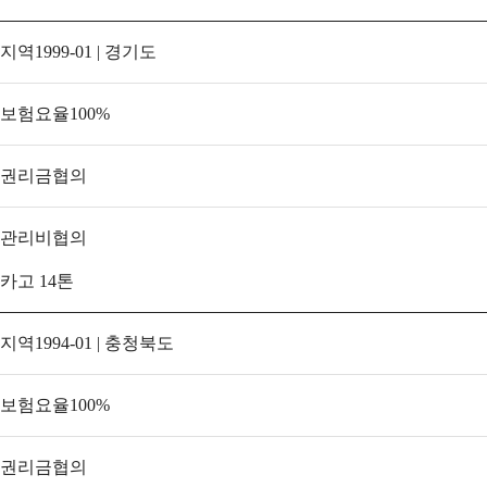
지역
1999-01 | 경기도
보험요율
100
%
권리금
협의
관리비
협의
카고 14톤
지역
1994-01 | 충청북도
보험요율
100
%
권리금
협의