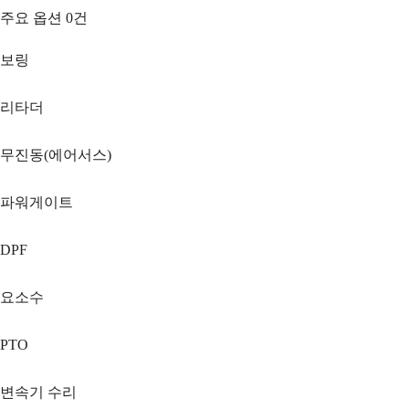
주요 옵션
0
건
보링
리타더
무진동(에어서스)
파워게이트
DPF
요소수
PTO
변속기 수리