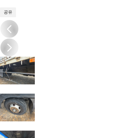
1
/
13
공유