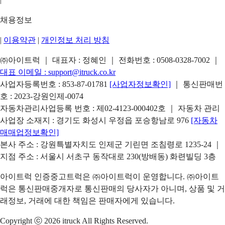
채용정보
|
이용약관
|
개인정보 처리 방침
㈜아이트럭 ｜ 대표자 : 정혜인 ｜ 전화번호 :
0508-0328-7002
｜
대표 이메일 :
support@itruck.co.kr
사업자등록번호 : 853-87-01781
[사업자정보확인]
｜ 통신판매번
호 : 2023-강원인제-0074
자동차관리사업등록 번호 : 제02-4123-000402호 ｜ 자동차 관리
사업장 소재지 : 경기도 화성시 우정읍 포승항남로 976
[자동차
매매업정보확인]
본사 주소 : 강원특별자치도 인제군 기린면 조침령로 1235-24 ｜
지점 주소 : 서울시 서초구 동작대로 230(방배동) 화련빌딩 3층
아이트럭 인증중고트럭은 ㈜아이트럭이 운영합니다. ㈜아이트
럭은 통신판매중개자로 통신판매의 당사자가 아니며, 상품 및 거
래정보, 거래에 대한 책임은 판매자에게 있습니다.
Copyright ⓒ 2026 itruck All Rights Reserved.