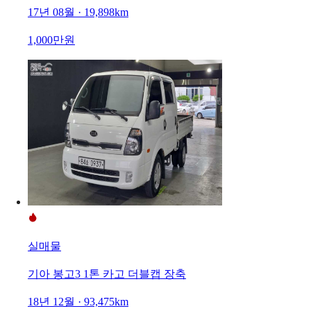
17년 08월 · 19,898km
1,000만원
실매물
기아 봉고3 1톤 카고 더블캡 장축
18년 12월 · 93,475km