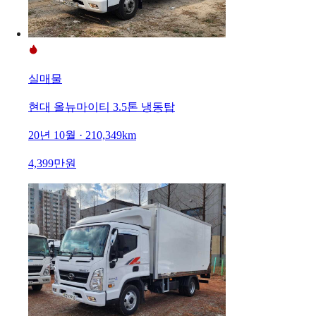
실매물
현대 올뉴마이티 3.5톤 냉동탑
20년 10월 · 210,349km
4,399만원