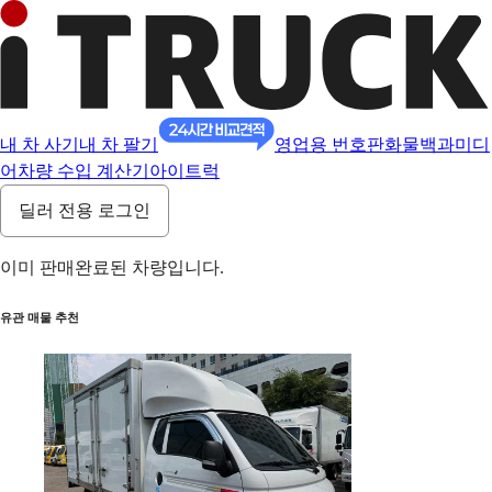
내 차 사기
내 차 팔기
영업용 번호판
화물백과
미디
어
차량 수입 계산기
아이트럭
딜러 전용 로그인
이미 판매완료된 차량입니다.
유관 매물 추천