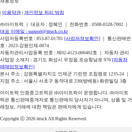
채용정보
|
이용약관
|
개인정보 처리 방침
㈜아이트럭 ｜ 대표자 : 정혜인 ｜ 전화번호 :
0508-0328-7002
｜
대표 이메일 :
support@itruck.co.kr
사업자등록번호 : 853-87-01781
[사업자정보확인]
｜ 통신판매번
호 : 2023-강원인제-0074
자동차관리사업등록 번호 : 제02-4123-000402호 ｜ 자동차 관리
사업장 소재지 : 경기도 화성시 우정읍 포승항남로 976
[자동차
매매업정보확인]
본사 주소 : 강원특별자치도 인제군 기린면 조침령로 1235-24 ｜
지점 주소 : 서울시 서초구 동작대로 230(방배동) 화련빌딩 3층
아이트럭 인증중고트럭은 ㈜아이트럭이 운영합니다. ㈜아이트
럭은 통신판매중개자로 통신판매의 당사자가 아니며, 상품 및 거
래정보, 거래에 대한 책임은 판매자에게 있습니다.
Copyright ⓒ 2026 itruck All Rights Reserved.