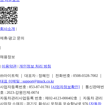
회사소개
|
제휴/광고 문의
|
채용정보
|
이용약관
|
개인정보 처리 방침
㈜아이트럭 ｜ 대표자 : 정혜인 ｜ 전화번호 :
0508-0328-7002
｜
대표 이메일 :
support@itruck.co.kr
사업자등록번호 : 853-87-01781
[사업자정보확인]
｜ 통신판매번
호 : 2023-강원인제-0074
자동차관리사업등록 번호 : 제02-4123-000402호 ｜ 자동차 관리
사업장 소재지 : 경기도 화성시 우정읍 포승항남로 976
[자동차