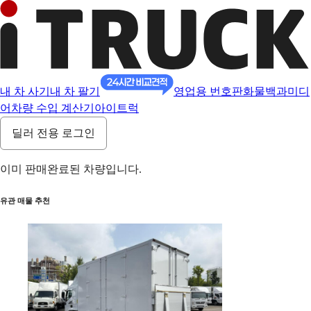
내 차 사기
내 차 팔기
영업용 번호판
화물백과
미디
어
차량 수입 계산기
아이트럭
딜러 전용 로그인
이미 판매완료된 차량입니다.
유관 매물 추천