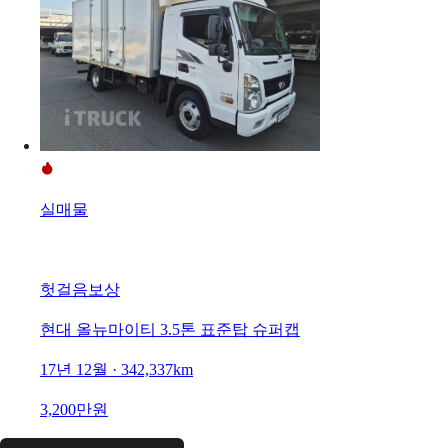
실매물
헛걸음보상
현대 올뉴마이티 3.5톤 표준탑 슈퍼캡
17년 12월 · 342,337km
3,200만원