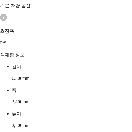
기본 차량 옵션
초장축
P/S
적재함 정보
길이
6,300
mm
폭
2,400
mm
높이
2,500
mm