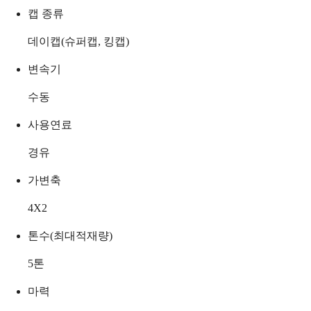
캡 종류
데이캡(슈퍼캡, 킹캡)
변속기
수동
사용연료
경유
가변축
4X2
톤수(최대적재량)
5
톤
마력