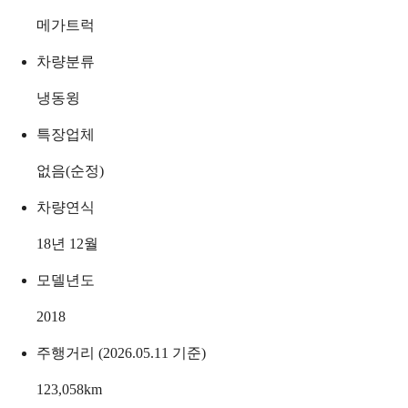
메가트럭
차량분류
냉동윙
특장업체
없음(순정)
차량연식
18년 12월
모델년도
2018
주행거리 (2026.05.11 기준)
123,058
km