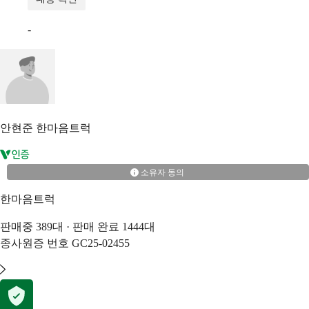
-
안현준
한마음트럭
소유자 동의
한마음트럭
판매중
389
대 · 판매 완료
1444
대
종사원증 번호
GC25-02455