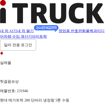
내 차 사기
내 차 팔기
영업용 번호판
화물백과
미디
어
차량 수입 계산기
아이트럭
딜러 전용 로그인
실매물
헛걸음보상
매물번호: 231946
현대 메가트럭 280 단바리 냉장윙 5톤 수동