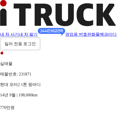
내 차 사기
내 차 팔기
영업용 번호판
화물백과
미디
딜러 전용 로그인
실매물
매물번호: 231871
현대 포터2 1톤 윙바디
14년 9월 | 198,000km
770만원