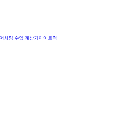
어
차량 수입 계산기
아이트럭