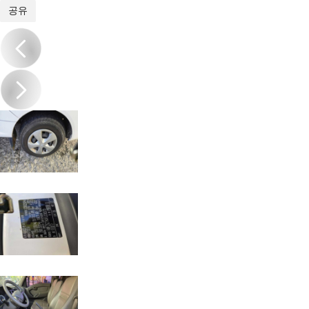
1
/
20
공유