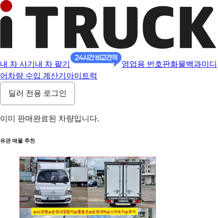
내 차 사기
내 차 팔기
영업용 번호판
화물백과
미디
어
차량 수입 계산기
아이트럭
딜러 전용 로그인
이미 판매완료된 차량입니다.
유관 매물 추천