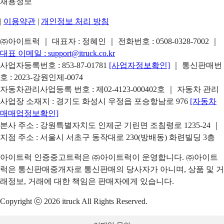
채용정보
|
이용약관
|
개인정보 처리 방침
㈜아이트럭 ｜ 대표자 : 정혜인 ｜ 전화번호 :
0508-0328-7002
｜
대표 이메일 :
support@itruck.co.kr
사업자등록번호 : 853-87-01781
[사업자정보확인]
｜ 통신판매번
호 : 2023-강원인제-0074
자동차관리사업등록 번호 : 제02-4123-000402호 ｜ 자동차 관리
사업장 소재지 : 경기도 화성시 우정읍 포승항남로 976
[자동차
매매업정보확인]
본사 주소 : 강원특별자치도 인제군 기린면 조침령로 1235-24 ｜
지점 주소 : 서울시 서초구 동작대로 230(방배동) 화련빌딩 3층
아이트럭 인증중고트럭은 ㈜아이트럭이 운영합니다. ㈜아이트
럭은 통신판매중개자로 통신판매의 당사자가 아니며, 상품 및 거
래정보, 거래에 대한 책임은 판매자에게 있습니다.
Copyright ⓒ 2026 itruck All Rights Reserved.